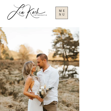
ME
NU